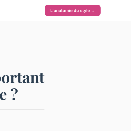
L'anatomie du style →
portant
e ?