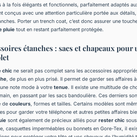
 à la fois élégants et fonctionnels, parfaitement adaptés au
t conçus avec une attention particulière portée aux détails
anches. Porter un trench coat, c’est donc assurer une touch
 pluie
tout en restant parfaitement protégée.
ssoires étanches : sacs et chapeaux pour 
let
e chic
ne serait pas complet sans les accessoires appropri
che
, de plus en plus prisé. Il permet de garder ses affaires à l
t une note mode à votre
tenue
. Il existe une multitude de ch
main, en passant par les sacs bandoulière. Ces derniers son
é de
couleurs
, formes et tailles. Certains modèles sont mê
es pour garder votre téléphone et autres petites affaires bi
uie
sont également de précieux alliés pour
rester chic
sous 
, casquettes imperméables ou bonnets en Gore-Tex, il exi
ons pour protéger votre tête et vos cheveux de l’humidité t