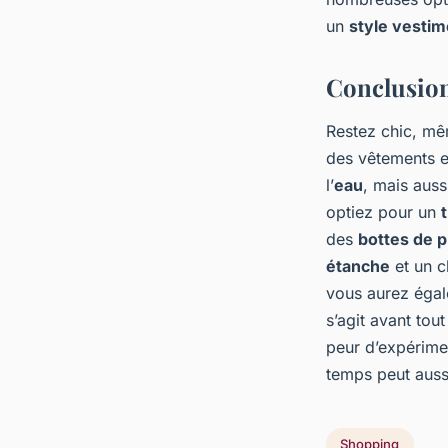
un
style vestim
Conclusio
Restez chic, mê
des vêtements e
l’
eau
, mais auss
optiez pour un
des
bottes de p
étanche
et un c
vous aurez éga
s’agit avant to
peur d’expérime
temps peut auss
Shopping