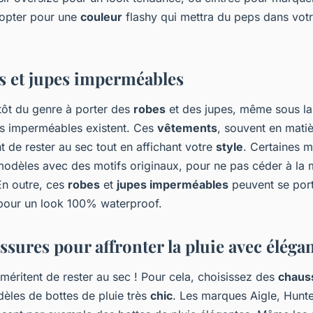
 opter pour une
couleur
flashy qui mettra du peps dans votr
es et jupes imperméables
utôt du genre à porter des
robes
et des jupes, même sous l
s imperméables existent. Ces
vêtements
, souvent en mati
 de rester au sec tout en affichant votre
style
. Certaines 
odèles avec des motifs originaux, pour ne pas céder à la
En outre, ces
robes
et
jupes imperméables
peuvent se por
 pour un look 100% waterproof.
ssures pour affronter la pluie avec éléga
méritent de rester au sec ! Pour cela, choisissez des
chaus
dèles de bottes de pluie très
chic
. Les marques Aigle, Hunte