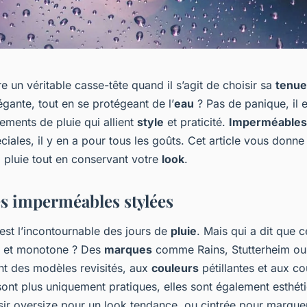
e un véritable casse-tête quand il s’agit de choisir sa
tenue
égante, tout en se protégeant de l’
eau
? Pas de panique, il 
ements de pluie qui allient
style
et praticité.
Imperméables
iales, il y en a pour tous les goûts. Cet article vous donne 
a pluie tout en conservant votre
look
.
es imperméables stylées
est l’incontournable des jours de
pluie
. Mais qui a dit que 
te et monotone ? Des
marques
comme Rains, Stutterheim ou 
t des modèles revisités, aux
couleurs
pétillantes et aux 
ont plus uniquement pratiques, elles sont également esthét
ir oversize pour un look tendance, ou cintrée pour marquer l