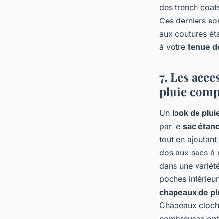
des trench coats
Ces derniers son
aux coutures ét
à votre
tenue de
7. Les acce
pluie comp
Un
look de plui
par le
sac étan
tout en ajoutan
dos aux sacs à 
dans une variét
poches intérieur
chapeaux de pl
Chapeaux cloche
nombreuses opti