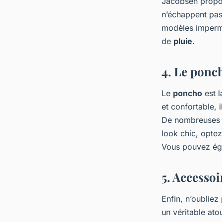
Jacobsen propos
n’échappent pas
modèles imperm
de
pluie
.
4. Le ponch
Le
poncho
est l
et confortable, 
De nombreuse
look chic, opte
Vous pouvez égal
5. Accessoi
Enfin, n’oubliez
un véritable ato