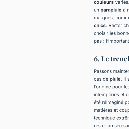
couleurs
variés
un
parapluie
à m
marques, comme
chics
. Rester ch
choisir les bonn
pas : l’important
6. Le trenc
Passons mainte
cas de
pluie
. I
l’origine pour l
intempéries et o
été réimaginé po
matières et co
technique extr
rester au sec s