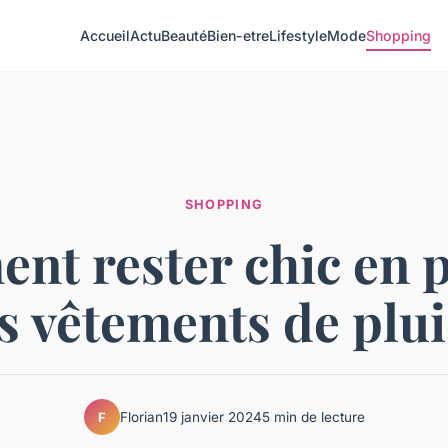
Accueil
Actu
Beauté
Bien-etre
Lifestyle
Mode
Shopping
SHOPPING
t rester chic en 
s vêtements de plui
Florian
19 janvier 2024
5 min de lecture
F