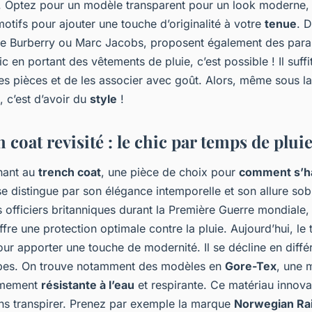
. Optez pour un modèle transparent pour un look moderne, 
otifs pour ajouter une touche d’originalité à votre
tenue
. 
 Burberry ou Marc Jacobs, proposent également des parap
ic en portant des vêtements de pluie, c’est possible ! Il suf
es pièces et de les associer avec goût. Alors, même sous la 
, c’est d’avoir du
style
!
h coat revisité : le chic par temps de plui
nant au
trench coat
, une pièce de choix pour
comment s’ha
l se distingue par son élégance intemporelle et son allure so
es officiers britanniques durant la Première Guerre mondiale, 
ffre une protection optimale contre la pluie. Aujourd’hui, le 
ur apporter une touche de modernité. Il se décline en diff
upes. On trouve notamment des modèles en
Gore-Tex
, une 
êmement
résistante à l’eau
et respirante. Ce matériau innov
ans transpirer. Prenez par exemple la marque
Norwegian Ra