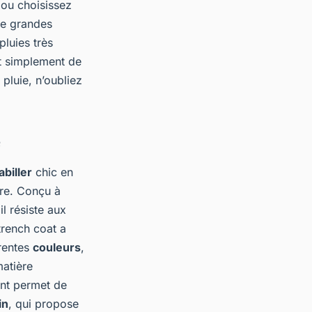
ou choisissez
De grandes
luies très
fit simplement de
pluie, n’oubliez
e
biller
chic en
bre. Conçu à
il résiste aux
trench coat a
érentes
couleurs
,
matière
ant permet de
in
, qui propose