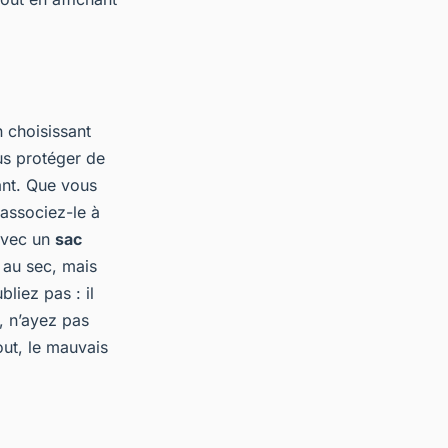
 choisissant
us protéger de
ant. Que vous
 associez-le à
 avec un
sac
 au sec, mais
liez pas : il
s, n’ayez pas
out, le mauvais