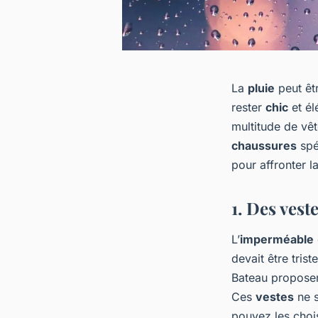
La
pluie
peut êtr
rester
chic
et él
multitude de vêt
chaussures
spéc
pour affronter l
1. Des vest
L’
imperméable
devait être tris
Bateau proposen
Ces
vestes
ne s
pouvez les chois