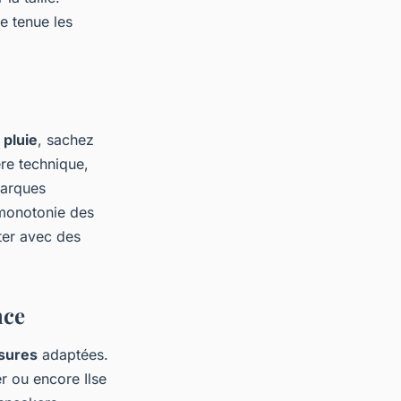
e tenue les
a
pluie
, sachez
ère technique,
marques
 monotonie des
ter avec des
nce
sures
adaptées.
r ou encore Ilse