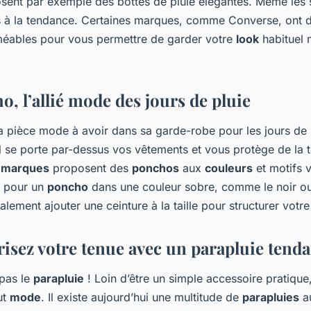
ent par exemple des bottes de pluie élégantes. Même les 
 à la tendance. Certaines marques, comme Converse, ont 
éables pour vous permettre de garder votre
look
habituel
o, l’allié mode des jours de pluie
a pièce mode à avoir dans sa garde-robe pour les jours de
il se porte par-dessus vos vêtements et vous protège de la t
s
marques
proposent des
ponchos
aux
couleurs
et motifs v
z pour un
poncho
dans une couleur sobre, comme le noir ou
ement ajouter une ceinture à la taille pour structurer votre 
risez votre tenue avec un parapluie tend
 pas le
parapluie
! Loin d’être un simple accessoire pratique,
ut
mode
. Il existe aujourd’hui une multitude de
parapluies
au