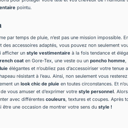
entaire
pointu.
n
me par temps de pluie, n’est pas une mission impossible. En
t des accessoires adaptés, vous pouvez non seulement vo
i afficher un
style vestimentaire
à la fois tendance et élég
trench coat
en Gore-Tex, une veste ou un
poncho homme
,
luie
élégantes et n’oubliez pas d’accessoiriser votre tenue
hapeau résistant à l’eau. Ainsi, non seulement vous resterez
lement un
look chic de pluie
en toutes circonstances. Et n’oub
ut de vous amuser et d’exprimer votre
style personnel
. Alor
nter avec différentes
couleurs
, textures et coupes. Après t
i être une occasion de montrer votre sens du
style !