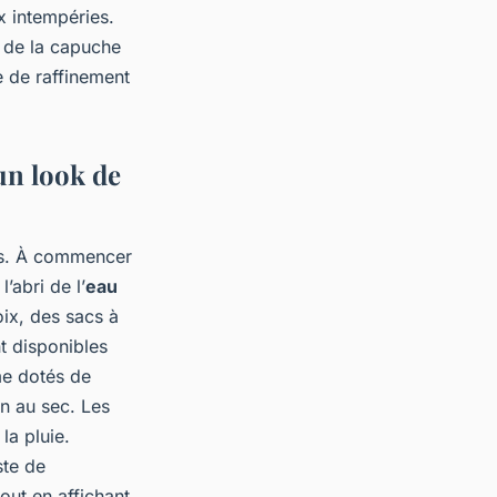
x intempéries.
, de la capuche
e de raffinement
un look de
és. À commencer
’abri de l’
eau
oix, des sacs à
t disponibles
me dotés de
en au sec. Les
la pluie.
ste de
out en affichant