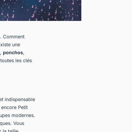
. Comment
existe une
,
ponchos
,
toutes les clés
cet indispensable
encore Petit
coupes modernes.
iques. Vous
a taille.