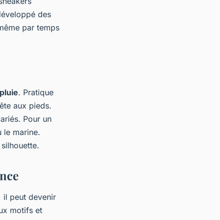
sneakers
développé des
 même par temps
pluie
. Pratique
ête aux pieds.
ariés. Pour un
 le marine.
silhouette.
ance
 il peut devenir
x motifs et