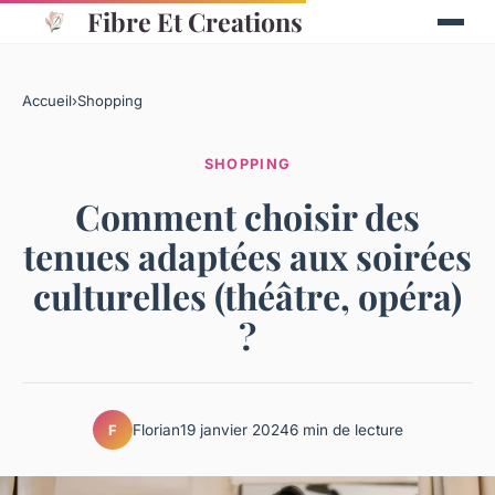
Fibre Et Creations
Accueil
›
Shopping
SHOPPING
Comment choisir des
tenues adaptées aux soirées
culturelles (théâtre, opéra)
?
Florian
19 janvier 2024
6 min de lecture
F