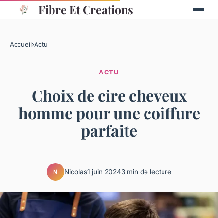
Fibre Et Creations
Accueil
›
Actu
ACTU
Choix de cire cheveux
homme pour une coiffure
parfaite
Nicolas
1 juin 2024
3 min de lecture
N